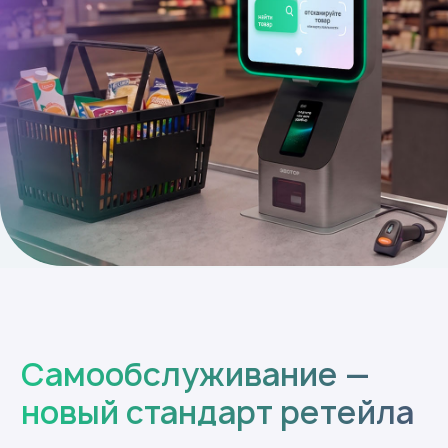
Самообслуживание —
новый стандарт ретейла
КСО от Эвотора повышает продажи
без увеличения штата и площадей
Клиенты покупают там,
где быстрее
Быстрее обслуживание — меньше
очередей и больше покупателей
Больше клиентов — выше выручка
магазина за то же время
Современный дизайн