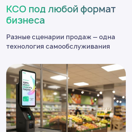
АЗС
Гибкая конфигурация
под задачи вашей точки
Настройте КСО под свои стандарты
Способ установки:
На пол
На прилавок
Дополнительно:
С полками
С внешним
под товар
сканером