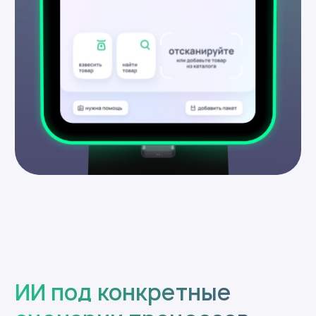
Оставить заявку
Легко встраивается
в IT-инфраструктуру
магазина
КСО становится частью вашей
системы, а не отдельным
устройством