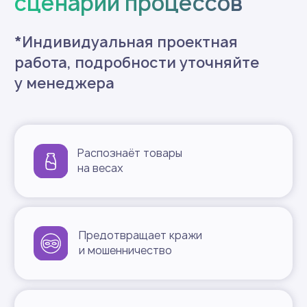
Интеграции с 1С
и учётными системами
Открытый API
для доработок
Поддержка фискальных
регистраторов
Подключение привычного
эквайринга
Совместим с вашим ПО