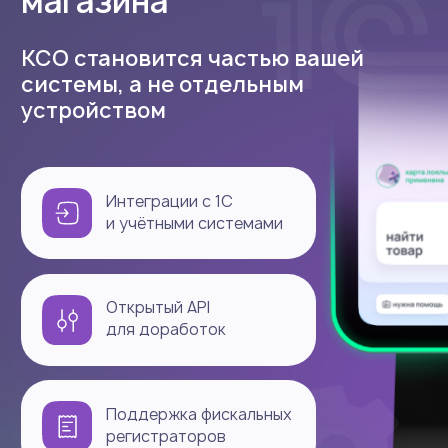
Рост продаж
начинается здесь
КСО от Эвотора — больше чем
касса. Это инструмент роста.
от 139 900 ₽
Оставьте заявку — мы
свяжемся с вами и ответим
на все ваши вопросы
+7