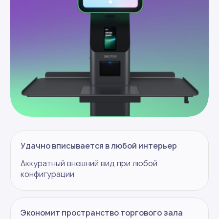
продажи
Мощный софт делает КСО
удобной для покупателя
и управляемой для бизнеса —
от сложных товарных сценариев
до удалённого мониторинга
и интеграций
Интуитивно понятный
интерфейс
Быстрая оплата любыми
способами
Обмен данными с ЕГАИС
и «Честным знаком»
Удалённое управление