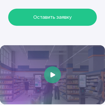
ИИ под конкретные
сценарии процессов
*Индивидуальная проектная
работа, подробности уточняйте
у менеджера
Распознаёт товары
на весах
Предотвращает кражи