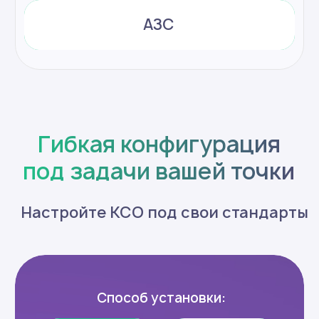
Экономит пространство торгового зала
Компактная КСО не перегружает
кассовую зону
Упрощает сценарий оплаты для
клиента
Клиенты проводят платежи на 22% быстрее —
благодаря понятному интерфейсу
Привлекает внимание клиентов
КСО видно издалека — благодаря
подсветке кассу легко найти в зале
Это оборудование, которое
не прячут. Им гордятся.
Оставить заявку