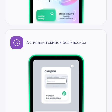
Весы
Фискальный регистратор
внутри корпуса
Встроенный ИБП
Наличие УЗО
LED экран
Полки
Терминал
Фискальные
регистраторы
Весы
Крючок
Частые вопросы