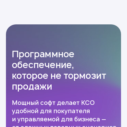
и мошенничество
Гибко настраивается
под ваши задачи
Контролирует процесс покупки
через камеры и сенсоры
Скоро
Делайте допродажи
прямо на экране КСО
Показывайте рекламу, встроенную
в процесс покупки, и повышайте
продажи