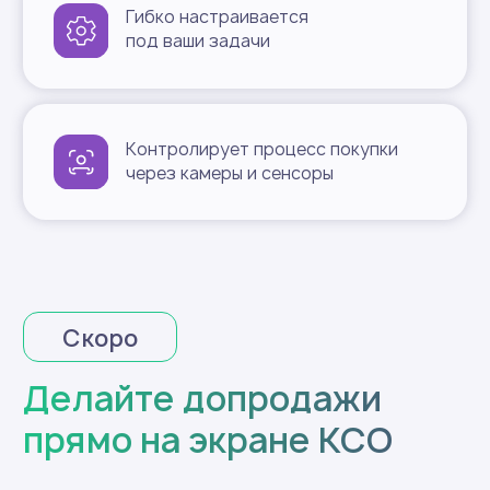
КИОСК работает с любым ПО —
готовым или собственной
разработки
Интеграция с RESOL
с адаптацией под вашу
бизнес-логику
Подключение вашей ОС
на Windows, Linux или Эвотор ОС
Кастомные решения
для нестандартных сценариев
торговли