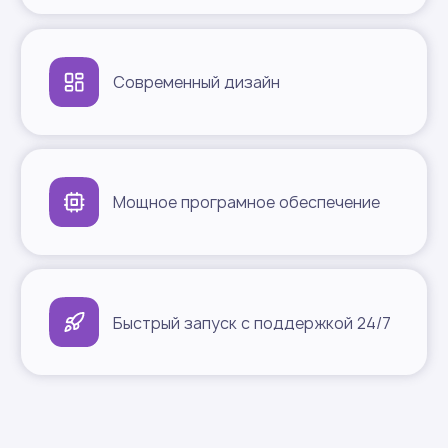
Супермаркеты
Гипермаркеты
Общепит
Магазины у дома
DIY