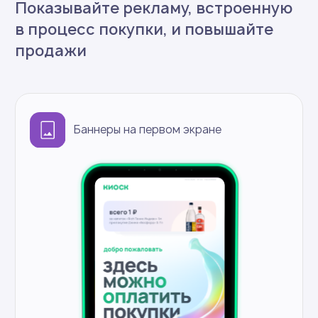
Технологии внутри
Экран
27", 1080x1920, сенсорный
Подключение
Ethernet, Wi-Fi
Производительность
8 ядер, 8 ГБ RAM, SSD 128 ГБ
Защита
IP54
Дополнительно
2 камеры 8 МП
LED RGB-подсветка 16,7 млн
цветов
Встроенный сканер